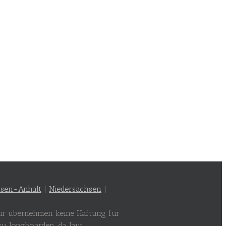
sen-Anhalt
|
Niedersachsen
|
 wir übernehmen keine Haftung für
zu longboarden, da laut