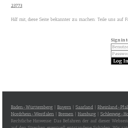
23773
Hilf mit, diese Seite bekannter zu machen: Teile uns auf 
Sign in 
Baden-Württemberg
|
Bayern
|
Saarland
|
Rheinland-Pfa
Nordrhein-Westfalen
|
Bremen
|
Hamburg
|
Schleswig-Ho
Rechtliche Hinweise: Das Befahren der auf dieser Websei
auf den Strecken eventuell entstandene Schäden. Wir rat