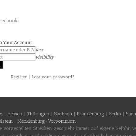
Facebook!
to Your Account
face
visibility
|
Register
Lost your password?
lz
|
Hessen
|
Thüringen
|
Sachsen
|
Brandenburg
|
Berlin
|
Sach
lstein
|
Mecklenburg-Vorpommern
te vorgestellten Strecken geschieht immer auf eigene Gefahr,
en außerdem ausdrücklich davon ab, auf öffentlichen Straßen 