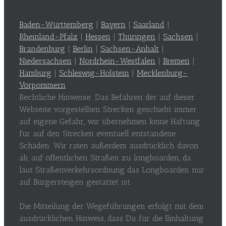
Baden-Württemberg
|
Bayern
|
Saarland
|
Rheinland-Pfalz
|
Hessen
|
Thüringen
|
Sachsen
|
Brandenburg
|
Berlin
|
Sachsen-Anhalt
|
Niedersachsen
|
Nordrhein-Westfalen
|
Bremen
|
Hamburg
|
Schleswig-Holstein
|
Mecklenburg-
Vorpommern
Rechtliche Hinweise: Das Befahren der auf dieser
Webseite vorgestellten Strecken geschieht immer
auf eigene Gefahr, wir übernehmen keine Haftung
für auf den Strecken eventuell entstandene
Schäden. Wir raten außerdem ausdrücklich davon
ab, auf öffentlichen Straßen zu longboarden, da
laut Straßenverkehrsordnung das Longboarden nur
auf Bürgersteigen gestattet ist.
Die Mitteilung der Wegeführungen erfolgt mit dem
ausdrücklichen Hinweis, dass Du für die Einhaltung