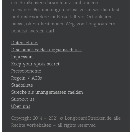
der Straßenverkehrsordnung und anderer
relevanter Bestimmungen selbst verantwortlich bist
und insbesondere im Einzelfall vor Ort abklären
musst, ob ein bestimmter Weg von Longboardern
benutzt werden darf.
Datenschutz
Disclaimer & Haftungsausschluss
Impressum
Keep your spots secret!
Presseberichte
Regeln / AGBs
Städteliste
Strecke als unangemessen melden
Support us!
Über uns
Copyright 2014 – 2021 © LongboardStrecken.de, alle
Rechte vorbehalten – all rights reserved.