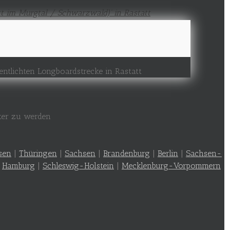
entlichten Longboardstrecke in Rastatt
nter zu werden
sen
|
Thüringen
|
Sachsen
|
Brandenburg
|
Berlin
|
Sachsen-
|
Hamburg
|
Schleswig-Holstein
|
Mecklenburg-Vorpommern