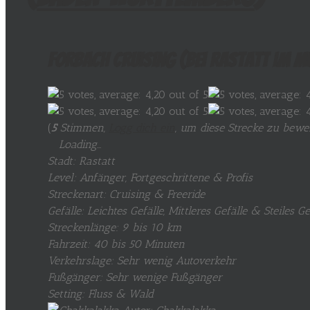
Forbach Cruising (bei Rastatt im 
(
5
Stimmen,
Logg dich ein
, um diese Strecke zu bewe
Loading...
Stadt: Rastatt
Level: Anfänger, Fortgeschrittene & Profis
Streckenart: Cruising & Freeride
Gefälle: Leichtes Gefälle, Mittleres Gefälle & Steiles Ge
Streckenlänge: 9 bis 10 km
Fahrzeit: 40 bis 50 Minuten
Verkehrslage: Sehr wenig Autoverkehr
Fußgänger: Sehr wenige Fußgänger
Setting: Fluss & Wald