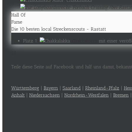
Autor: Chakkalakka
Hall Of
Fame
Die 10 besten local Streckenscouts - Rastatt
Platz 1:
Chakkalakka
mit einer veröff
53
Teile diese Seite auf Facebook und hilf uns damit, bekan
Württemberg
|
Bayern
|
Saarland
|
Rheinland-Pfalz
|
Hes
Anhalt
|
Niedersachsen
|
Nordrhein-Westfalen
|
Bremen