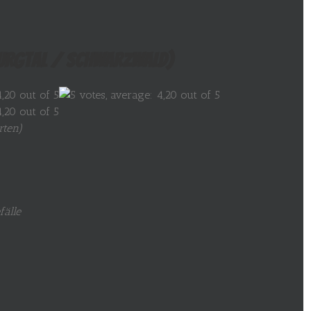
Murgtal / Schwarzwald)
rten
)
fälle