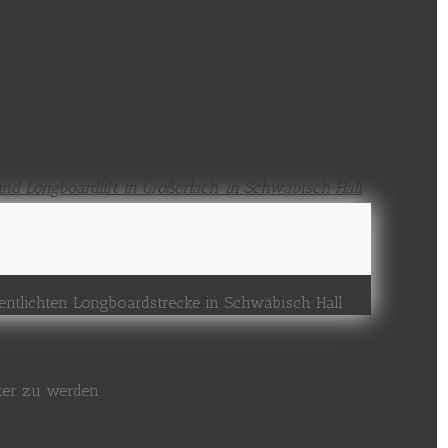
fentlichten Longboardstrecke in Schwäbisch Hall
nter zu werden