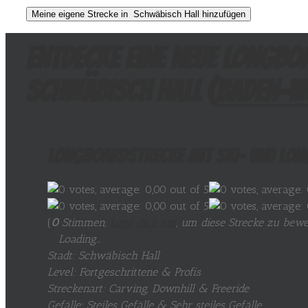
Entdecke eine neue Longbo
Schwäbisch Hall (
Baden-W
Longboardstrecke mit Ski- und Lon
(
0
Stimmen,
Logg dich ein
, um diese Strecke zu bewe
Loading...
Stadt: Schwäbisch Hall
Level: Fortgeschrittene & Profis
Streckenart: Carving, Downhill & Freeride
Gefälle: Steiles Gefälle & Sehr steiles Gefälle