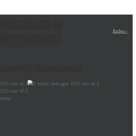
ardstrecke in
Baden-
ürttemberg
)
gboardlift in Großerlach
rten
)