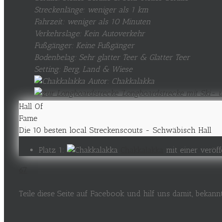
Streckenlänge: weniger als 1 km
Fahrzeit: weniger als 10 Minuten
Verkehrslage: Kein Autoverkehr
Fußgänger: Keine Fußgänger
Bodenbelag: Sehr glatter Teer & Glatter Teer
Setting: Berg, Land & Wiese
Autor: Chakkalakka
Hall Of
Fame
Die 10 besten local Streckenscouts - Schwäbisch Hall
Platz 1:
Chakkalakka
mit einer veröf
67
Teile diese Seite auf Facebook und hilf uns damit, bekan