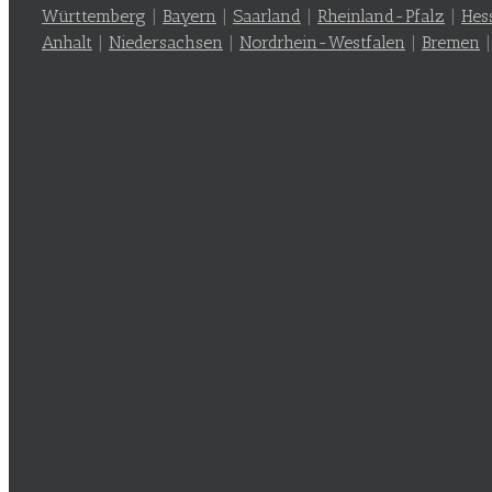
Württemberg
|
Bayern
|
Saarland
|
Rheinland-Pfalz
|
Hes
Anhalt
|
Niedersachsen
|
Nordrhein-Westfalen
|
Bremen