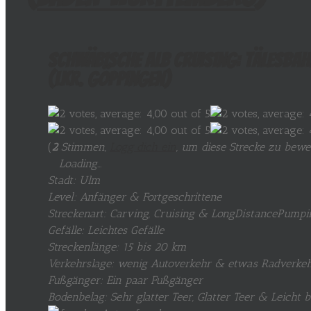
Schwäbische Alb Cruising: Tälesbah
(Lkr. Göppingen)
(
2
Stimmen,
Logg dich ein
, um diese Strecke zu bewe
Loading...
Stadt: Ulm
Level: Anfänger & Fortgeschrittene
Streckenart: Carving, Cruising & LongDistancePumpi
Gefälle: Leichtes Gefälle
Streckenlänge: 15 bis 20 km
Verkehrslage: wenig Autoverkehr & etwas Radverke
Fußgänger: Ein paar Fußgänger
Bodenbelag: Sehr glatter Teer, Glatter Teer & Leicht 