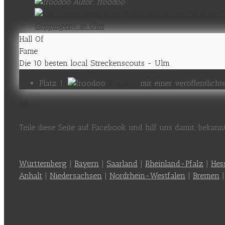
Autor: froodoo
Hall Of
Fame
Die 10 besten local Streckenscouts - Ulm
Platz 1:
froodoo
mit einer veröffentlich
66
Teile diese Seite auf Facebook und hilf uns damit, bekan
Württemberg
|
Bayern
|
Saarland
|
Rheinland-Pfalz
|
Hes
Anhalt
|
Niedersachsen
|
Nordrhein-Westfalen
|
Bremen