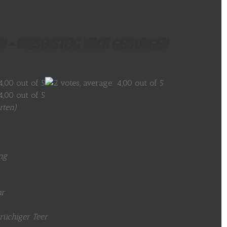
n – Wiesensteig nach Geislingen
rten
)
ng
hr
brüchiger Teer