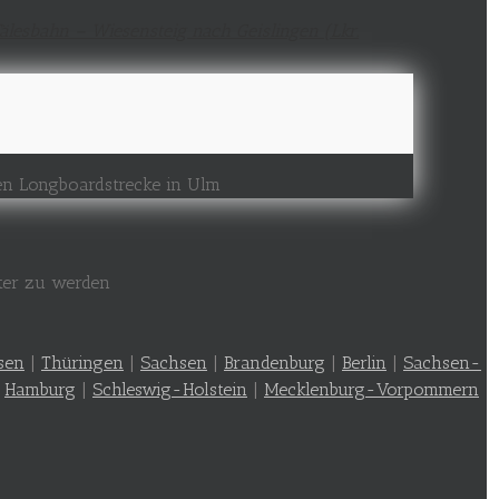
ten Longboardstrecke in Ulm
nter zu werden
sen
|
Thüringen
|
Sachsen
|
Brandenburg
|
Berlin
|
Sachsen-
|
Hamburg
|
Schleswig-Holstein
|
Mecklenburg-Vorpommern