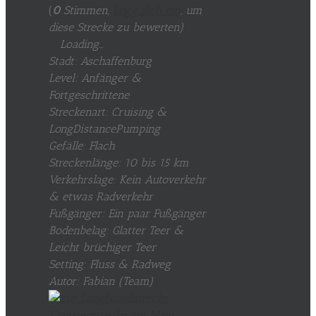
(
0
Stimmen,
Logg dich ein
, um
diese Strecke zu bewerten
)
Loading...
Stadt: Aschaffenburg
Level: Anfänger &
Fortgeschrittene
Streckenart: Cruising &
LongDistancePumping
Gefälle: Flach
Streckenlänge: 10 bis 15 km
Verkehrslage: Kein Autoverkehr
& etwas Radverkehr
Fußgänger: Ein paar Fußgänger
Bodenbelag: Glatter Teer &
Leicht brüchiger Teer
Setting: Fluss & Radweg
Autor: Fabian (Team)