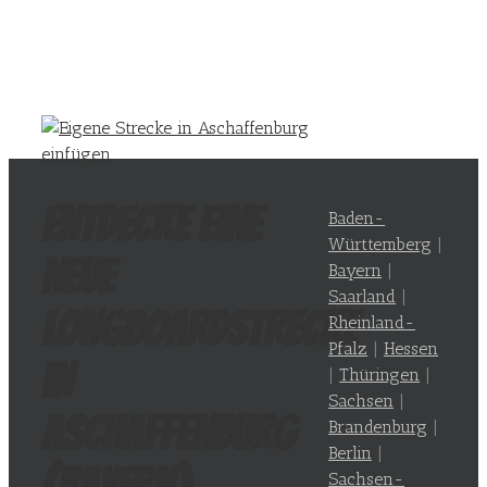
Entdecke eine
Baden-
Württemberg
|
neue
Bayern
|
Saarland
|
Longboardstrecke
Rheinland-
Pfalz
|
Hessen
in
|
Thüringen
|
Sachsen
|
Aschaffenburg
Brandenburg
|
Berlin
|
(
Bayern
)
Sachsen-