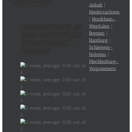
Anhalt
|
Niedersachsen
|
Nordrhein-
Cruisingstrecke am
Westfalen
|
Bremen
|
Main: Karlstein (bei
Hamburg
|
Aschaffenburg) –
Schleswig-
Rundkurs
Holstein
|
Mecklenburg-
Vorpommern