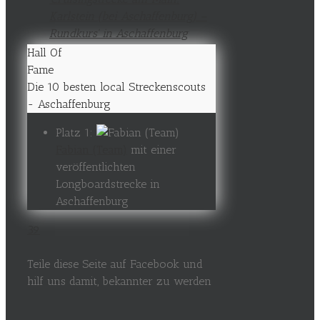
Hall Of
Fame
Die 10 besten local Streckenscouts
- Aschaffenburg
Platz 1:
Fabian (Team)
mit einer
veröffentlichten
Longboardstrecke in
Aschaffenburg
39
Teile diese Seite auf Facebook und
hilf uns damit, bekannter zu werden