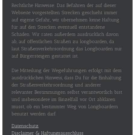
Rechtliche Hinweise: Das Befahren der auf dieser
Webseite vorgestellten Strecken geschieht immer
auf eigene Gefahr, wir übernehmen keine Haftung
für auf den Strecken eventuell entstandene
Schäden. Wir raten außerdem ausdrücklich davon
ab, auf öffentlichen Straßen zu longboarden, da
laut Straßenverkehrsordnung das Longboarden nur
auf Bürgersteigen gestattet ist.
Die Mitteilung der Wegeführungen erfolgt mit dem
ausdrücklichen Hinweis, dass Du für die Einhaltung
der Straßenverkehrsordnung und anderer
relevanter Bestimmungen selbst verantwortlich bist
und insbesondere im Einzelfall vor Ort abklären
musst, ob ein bestimmter Weg von Longboardern
benutzt werden darf.
Datenschutz
Disclaimer & Haftungsausschluss