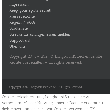
Impressum
Keep your spots secret!
Presseberichte
Regeln / AGBs
Städteliste
Strecke als unangemessen melden
Support us!
Über uns
Copyright 2014 – 2021 © LongboardStrecken.de, alle
Rechte vorbehalten – all rights reserved.
Copyright 2019 Longboardstrecken.de | All Rights Reserved
Cookies erleichtern uns, LongboardStrecken.de zu
verbessern. Mit der Nutzung unserer Dienste erklärst du
dich einverstanden, dass wir Cookies verwenden.
OK