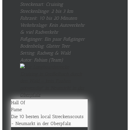
Streckenart: Cruising
Streckenlänge: 2 bis 3 km
Fahrzeit: 10 bis 20 Minuten
Verkehrslage: Kein Autoverkehr
& viel Radverkehr
Fußgänger: Ein paar Fußgänger
Bodenbelag: Glatter Teer
Setting: Radweg & Wald
Autor: Fabian (Team)
Hall Of
Fame
Die 10 besten local Streckenscouts
- Neumarkt in der Oberpfalz