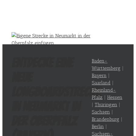
Entdecke eine
Baden-
Württemberg
|
neue
Bayern
|
Saarland
|
Longboardstrecke
Rheinland-
Pfalz
|
Hessen
in Neumarkt in
|
Thüringen
|
Sachsen
|
der Oberpfalz
Brandenburg
|
Berlin
|
(
Bayern
)
Sachsen-