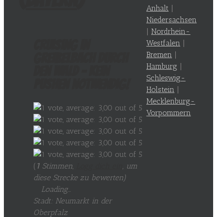
Anhalt
|
Niedersachsen
|
Nordrhein-
Cruising in
Westfalen
|
Bremen
|
Greißelbach durch
Hamburg
|
den Wald – kein
Schleswig-
Pushen notwendig!
Holstein
|
Mecklenburg-
Vorpommern
(
1
Stimmen,
Logg dich ein
, um
diese Strecke zu bewerten
)
Loading...
Stadt: Neumarkt in der
Oberpfalz