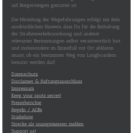
auf Bürgersteigen gestattet ist.
Die Mitteilung der Wegeführungen erfolgt mit dem
ausdrücklichen Hinweis, dass Du für die Einhaltung
der Straßenverkehrsordnung und anderer
relevanter Bestimmungen selbst verantwortlich bist
und insbesondere im Einzelfall vor Ort abklären
musst, ob ein bestimmter Weg von Longboardern
benutzt werden darf.
Datenschutz
Disclaimer & Haftungsausschluss
Impressum
Keep your spots secret!
Presseberichte
Regeln / AGBs
Städteliste
Strecke als unangemessen melden
Support us!