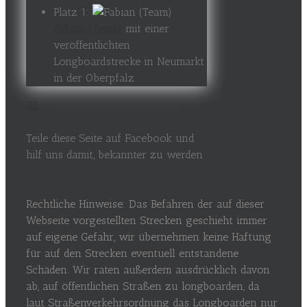
Platz 1:
Fabian (Team)
mit einer
veröffentlichten
Longboardstrecke in Neumarkt
in der Oberpfalz
25
Teile diese Seite auf Facebook und
hilf uns damit, bekannter zu werden
Rechtliche Hinweise: Das Befahren der auf dieser
Webseite vorgestellten Strecken geschieht immer
auf eigene Gefahr, wir übernehmen keine Haftung
für auf den Strecken eventuell entstandene
Schäden. Wir raten außerdem ausdrücklich davon
ab, auf öffentlichen Straßen zu longboarden, da
laut Straßenverkehrsordnung das Longboarden nur