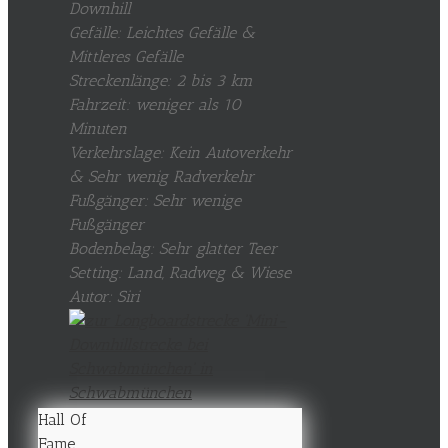
Downhill
Gefälle: Leichtes Gefälle &
Mittleres Gefälle
Streckenlänge: 2 bis 3 km
Fahrzeit: weniger als 10
Minuten
Verkehrslage: Kein Autoverkehr
& Sehr wenig Radverkehr
Fußgänger: Sehr wenige
Fußgänger
Bodenbelag: Sehr glatter Teer
Setting: Land, Radweg & Wiese
Autor: Siri
Hall Of
Fame