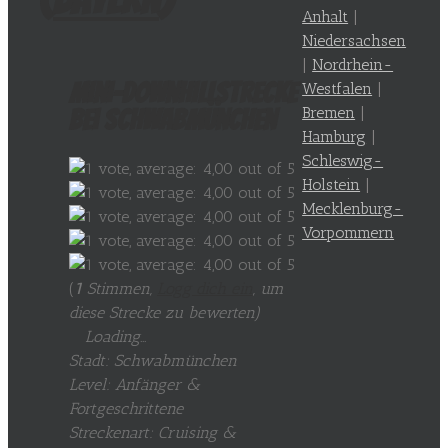
Anhalt
|
Niedersachsen
|
Nordrhein-
Mini-Downhillstrecke
Westfalen
|
Bremen
|
bei Schwabmünchen
Hamburg
|
Schleswig-
Holstein
|
Mecklenburg-
Vorpommern
(
1
Stimmen,
Logg dich ein
, um
diese Strecke zu bewerten
)
Loading...
Stadt: Schwabmünchen
Level: Anfänger &
Fortgeschrittene
Streckenart: Cruising &