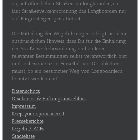
ab, auf öffentlichen Straßen zu longboarden, da
laut Straßenverkehrsordnung das Longboarden nur
auf Bürgersteigen gestattet ist.
Die Mitteilung der Wegeführungen erfolgt mit dem
ausdrücklichen Hinweis, dass Du für die Einhaltung
der Straßenverkehrsordnung und anderer
relevanter Bestimmungen selbst verantwortlich bist
und insbesondere im Einzelfall vor Ort abklären
musst, ob ein bestimmter Weg von Longboardern
benutzt werden darf.
Datenschutz
Disclaimer & Haftungsausschluss
Impressum
Keep your spots secret!
Presseberichte
Regeln / AGBs
Städteliste