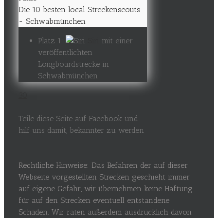
Die 10 besten local Streckenscouts
- Schwabmünchen
Platz 1:
Siri
mit einer
veröffentlichten
Longboardstrecke in
Schwabmünchen
30
Teile diese Seite auf Facebook und
hilf uns damit, bekannter zu werden
Rechtliche Hinweise: Das Befahren der auf dieser
Webseite vorgestellten Strecken geschieht immer
auf eigene Gefahr, wir übernehmen keine Haftung
für auf den Strecken eventuell entstandene
Schäden. Wir raten außerdem ausdrücklich davon