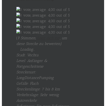
(
1
Stimmen,
Logg dich ein
, um
diese Strecke zu bewerten
)
Loading...
Stadt: Vechta
Level: Anfänger &
Fortgeschrittene
Streckenart:
LongDistancePumping
Gefälle: Flach
Streckenlänge: 7 bis 8 km
Verkehrslage: Sehr wenig
Autoverkehr