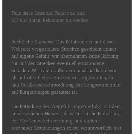
Teile diese Seite auf Facebook und
hilf uns damit, bekannter zu werden
Rechtliche Hinweise: Das Befahren der auf dieser
Webseite vorgestellten Strecken geschieht immer
auf eigene Gefahr, wir übernehmen keine Haftung
für auf den Strecken eventuell entstandene
Schäden. Wir raten außerdem ausdrücklich davon
ab, auf öffentlichen Straßen zu longboarden, da
laut Straßenverkehrsordnung das Longboarden nur
auf Bürgersteigen gestattet ist.
Die Mitteilung der Wegeführungen erfolgt mit dem
ausdrücklichen Hinweis, dass Du für die Einhaltung
der Straßenverkehrsordnung und anderer
relevanter Bestimmungen selbst verantwortlich bist