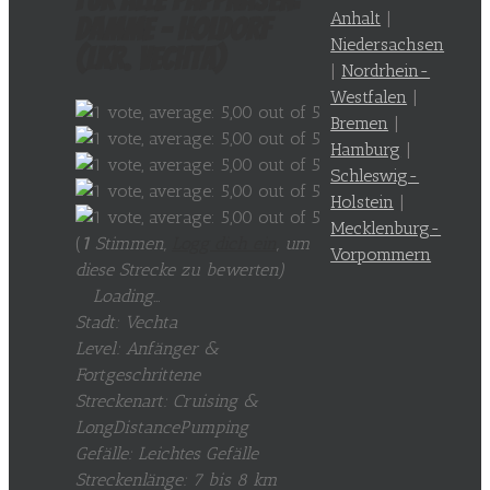
Anhalt
|
Damme – Holdorf
Niedersachsen
(Lkr. Vechta)
|
Nordrhein-
Westfalen
|
Bremen
|
Hamburg
|
Schleswig-
Holstein
|
Mecklenburg-
(
1
Stimmen,
Logg dich ein
, um
Vorpommern
diese Strecke zu bewerten
)
Loading...
Stadt: Vechta
Level: Anfänger &
Fortgeschrittene
Streckenart: Cruising &
LongDistancePumping
Gefälle: Leichtes Gefälle
Streckenlänge: 7 bis 8 km