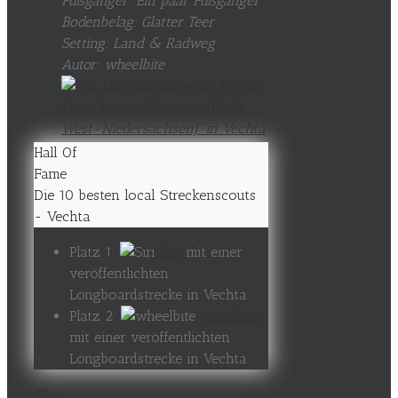
Fußgänger: Ein paar Fußgänger
Bodenbelag: Glatter Teer
Setting: Land & Radweg
Autor: wheelbite
Hall Of
Fame
Die 10 besten local Streckenscouts
- Vechta
Platz 1:
Siri
mit einer
veröffentlichten
Longboardstrecke in Vechta
Platz 2:
wheelbite
mit einer veröffentlichten
Longboardstrecke in Vechta
37