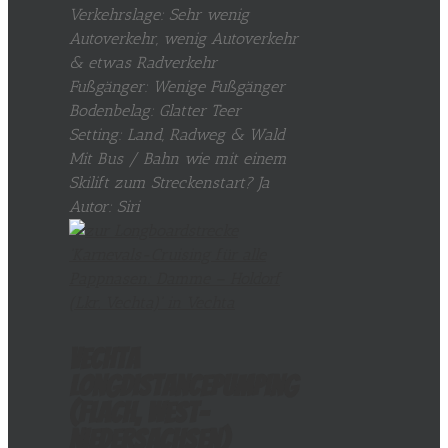
Verkehrslage: Sehr wenig
Autoverkehr, wenig Autoverkehr
& etwas Radverkehr
Fußgänger: Wenige Fußgänger
Bodenbelag: Glatter Teer
Setting: Land, Radweg & Wald
Mit Bus / Bahn wie mit einem
Skilift zum Streckenstart? Ja
Autor: Siri
Vechta
LongDistancePumping
(flach, West-
Niedersachsen)