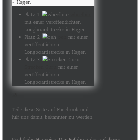
- Hagen
Platz 1:
wheelbite
mit einer veröffentlichten
Longboardstrecke in Hagen
Platz 2:
oeh
mit einer
veröffentlichten
Longboardstrecke in Hagen
Platz 3:
Strecken Guru
mit einer
veröffentlichten
Longboardstrecke in Hagen
25
Teile diese Seite auf Facebook und
hilf uns damit, bekannter zu werden
Rechtliche Hinweise: Das Befahren der auf dieser