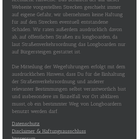
Webseite vorgestellten Strecken geschieht immer
auf eigene Gefahr, wir übernehmen keine Haftung
für auf den Strecken eventuell entstandene
Schäden. Wir raten außerdem ausdrücklich davon
ab, auf öffentlichen Straßen zu longboarden, da
laut Straßenverkehrsordnung das Longboarden nur
auf Bürgersteigen gestattet ist.
Die Mitteilung der Wegeführungen erfolgt mit dem
ausdrücklichen Hinweis, dass Du für die Einhaltung
der Straßenverkehrsordnung und anderer
relevanter Bestimmungen selbst verantwortlich bist
und insbesondere im Einzelfall vor Ort abklären
musst, ob ein bestimmter Weg von Longboardern
benutzt werden darf.
Datenschutz
Disclaimer & Haftungsausschluss
Impressum