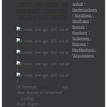
Cruise eine Runde um
Anhalt
|
Niedersachsen
den Hengsteysee (bei
|
Nordrhein-
Hagen / Dortmund)
Westfalen
|
Bremen
|
Hamburg
|
Schleswig-
Holstein
|
Mecklenburg-
Vorpommern
(
2
Stimmen,
Logg dich ein
, um
diese Strecke zu bewerten
)
Loading...
Stadt: Hagen