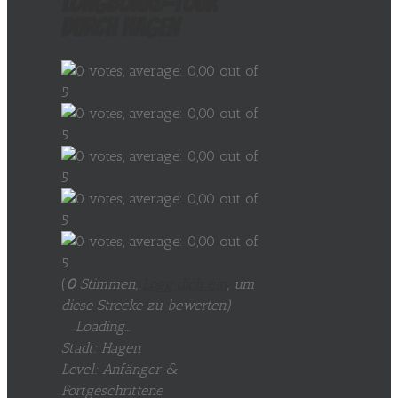
Longboard-Tour
durch Hagen
(
0
Stimmen,
Logg dich ein
, um
diese Strecke zu bewerten
)
Loading...
Stadt: Hagen
Level: Anfänger &
Fortgeschrittene