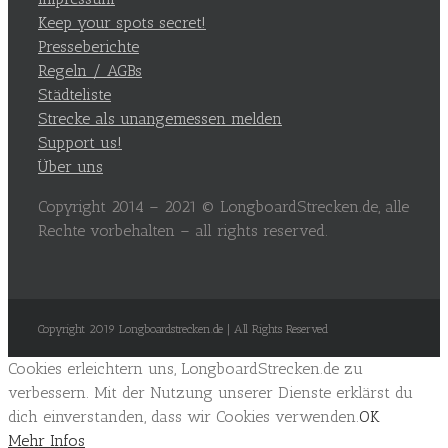
Keep your spots secret!
Presseberichte
Regeln / AGBs
Städteliste
Strecke als unangemessen melden
Support us!
Über uns
Copyright 2014 – 2021 © LongboardStrecken.de, alle
Rechte vorbehalten – all rights reserved.
Copyright 2019 Longboardstrecken.de | All Rights Reserved
Cookies erleichtern uns, LongboardStrecken.de zu
verbessern. Mit der Nutzung unserer Dienste erklärst du
dich einverstanden, dass wir Cookies verwenden.
OK
Mehr Infos