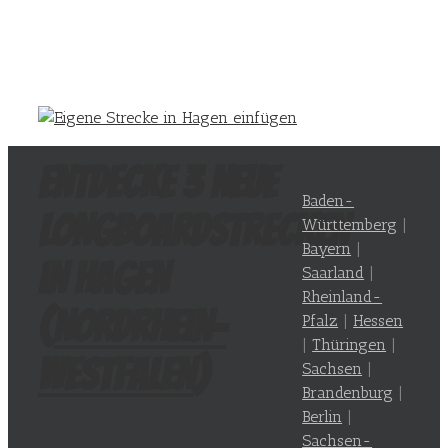
Entdecke 3 neue
Baden-
Longboardstrecken
Württemberg
|
Bayern
|
in Hagen
Saarland
|
Rheinland-
(
Nordrhein-
Pfalz
|
Hessen
|
Thüringen
|
Westfalen
)
Sachsen
|
Brandenburg
|
Berlin
|
Sachsen-