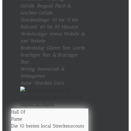
Gefälle: Bergauf, Flach &
Leichtes Gefälle
Streckenlänge: 10 bis 15 km
Fahrzeit: 60 bis 90 Minuten
Verkehrslage: etwas Verkehr &
viel Verkehr
Bodenbelag: Glatter Teer, Leicht
brüchiger Teer & Brüchiger
Teer
Setting: Innenstadt &
Wohngebiet
Autor: Strecken Guru
Hall Of
Fame
Die 10 besten local Streckenscouts