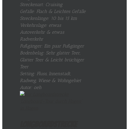
Streckenart: Cruising
Gefälle: Flach & Leichtes Gefälle
Streckenlänge: 10 bis 15 km
Verkehrslage: etwas
Autoverkehr & etwas
Radverkehr
Fußgänger: Ein paar Fußgänger
Bodenbelag: Sehr glatter Teer,
Glatter Teer & Leicht brüchiger
Teer
Setting: Fluss, Innenstadt,
Radweg, Wiese & Wohngebiet
Autor: oeh
Longboardstrecke