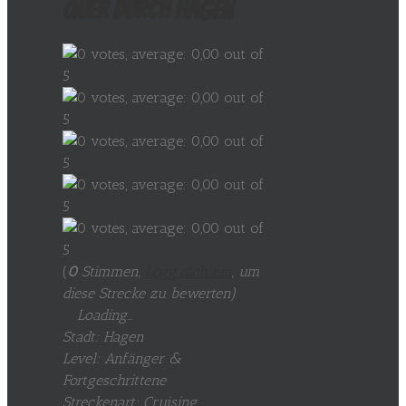
quer durch Hagen
(
0
Stimmen,
Logg dich ein
, um
diese Strecke zu bewerten
)
Loading...
Stadt: Hagen
Level: Anfänger &
Fortgeschrittene
Streckenart: Cruising