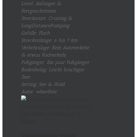
Level: Anfänger &
Fortgeschrittene
Streckenart: Cruising &
LongDistancePumping
Gefälle: Flach
Streckenlänge: 6 bis 7 km
Verkehrslage: Kein Autoverkehr
& etwas Radverkehr
Fußgänger: Ein paar Fußgänger
Bodenbelag: Leicht brüchiger
Teer
Setting: See & Wald
Autor: wheelbite