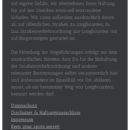
auf eigene Gefahr, wir übernehmen keine Haftung
für auf den Strecken eventuell entstandene
Schäden. Wir raten außerdem ausdrücklich davon
ab, auf öffentlichen Straßen zu longboarden, da
laut Straßenverkehrsordnung das Longboarden nur
auf Bürgersteigen gestattet ist.
Die Mitteilung der Wegeführungen erfolgt mit dem
ausdrücklichen Hinweis, dass Du für die Einhaltung
der Straßenverkehrsordnung und anderer
relevanter Bestimmungen selbst verantwortlich bist
und insbesondere im Einzelfall vor Ort abklären
musst, ob ein bestimmter Weg von Longboardern
benutzt werden darf.
Datenschutz
Disclaimer & Haftungsausschluss
Impressum
Keep your spots secret!