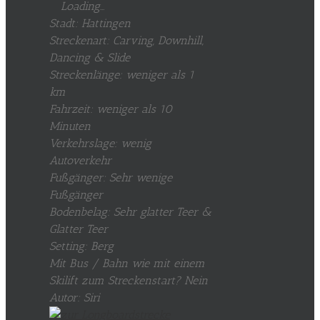
Loading...
Stadt: Hattingen
Streckenart: Carving, Downhill,
Dancing & Slide
Streckenlänge: weniger als 1
km
Fahrzeit: weniger als 10
Minuten
Verkehrslage: wenig
Autoverkehr
Fußgänger: Sehr wenige
Fußgänger
Bodenbelag: Sehr glatter Teer &
Glatter Teer
Setting: Berg
Mit Bus / Bahn wie mit einem
Skilift zum Streckenstart? Nein
Autor: Siri