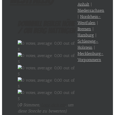
Anhalt
|
Niedersachsen
|
Nordrhein-
Downhill Beuler Höhe
Westfalen
|
Bremen
|
/ Obi Berg Hattingen
Hamburg
|
Schleswig-
Holstein
|
Mecklenburg-
Vorpommern
(
0
Stimmen,
Logg dich ein
, um
diese Strecke zu bewerten
)