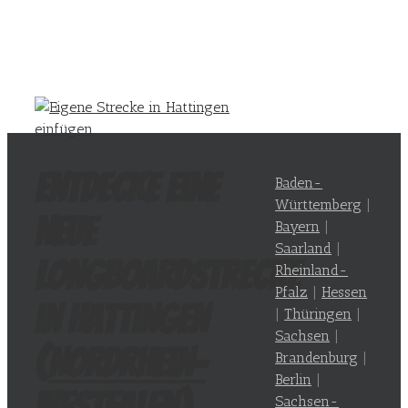
Entdecke eine
Baden-
Württemberg
|
neue
Bayern
|
Saarland
|
Longboardstrecke
Rheinland-
Pfalz
|
Hessen
in Hattingen
|
Thüringen
|
Sachsen
|
(
Nordrhein-
Brandenburg
|
Berlin
|
Westfalen
)
Sachsen-