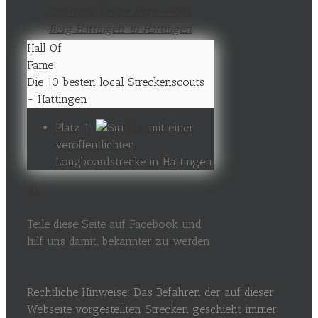
Hall Of
Fame
Die 10 besten local Streckenscouts
- Hattingen
Platz 1:
Siri
mit einer
veröffentlichten
Longboardstrecke in Hattingen
42
Teile diese Seite auf Facebook und
hilf uns damit, bekannter zu werden
Rechtliche Hinweise: Das Befahren der auf dieser
Webseite vorgestellten Strecken geschieht immer