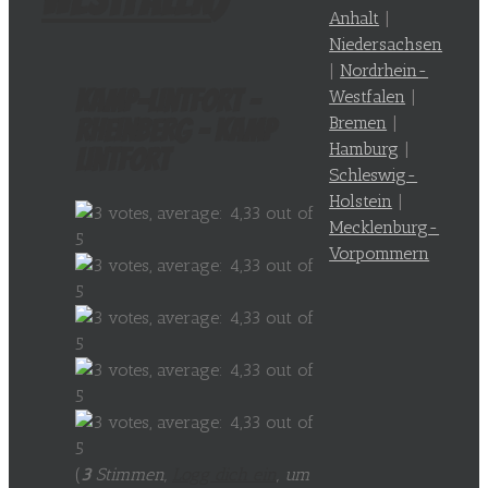
Anhalt
|
Niedersachsen
|
Nordrhein-
Kamp-Lintfort –
Westfalen
|
Bremen
|
Rheinberg – Kamp
Hamburg
|
Lintfort
Schleswig-
Holstein
|
Mecklenburg-
Vorpommern
(
3
Stimmen,
Logg dich ein
, um