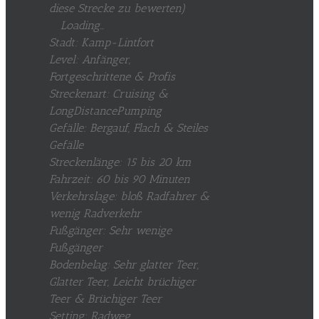
diese Strecke zu bewerten
)
Loading...
Stadt: Kamp-Lintfort
Level: Anfänger,
Fortgeschrittene & Profis
Streckenart: Cruising &
LongDistancePumping
Gefälle: Bergauf, Flach & Steiles
Gefälle
Streckenlänge: 15 bis 20 km
Fahrzeit: 60 bis 90 Minuten
Verkehrslage: bloß Radfahrer &
wenig Radverkehr
Fußgänger: Sehr wenige
Fußgänger
Bodenbelag: Sehr glatter Teer,
Glatter Teer, Leicht brüchiger
Teer & Brüchiger Teer
Setting: Radweg