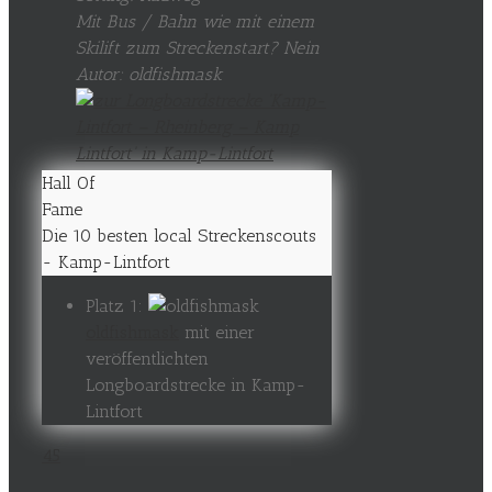
Mit Bus / Bahn wie mit einem
Skilift zum Streckenstart? Nein
Autor: oldfishmask
Hall Of
Fame
Die 10 besten local Streckenscouts
- Kamp-Lintfort
Platz 1:
oldfishmask
mit einer
veröffentlichten
Longboardstrecke in Kamp-
Lintfort
45