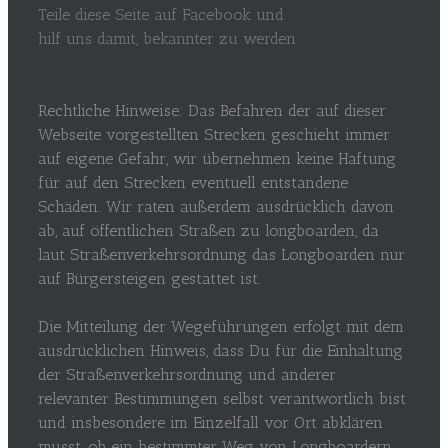
Teile diese Seite auf Facebook und
hilf uns damit, bekannter zu werden
Rechtliche Hinweise: Das Befahren der auf dieser
Webseite vorgestellten Strecken geschieht immer
auf eigene Gefahr, wir übernehmen keine Haftung
für auf den Strecken eventuell entstandene
Schäden. Wir raten außerdem ausdrücklich davon
ab, auf öffentlichen Straßen zu longboarden, da
laut Straßenverkehrsordnung das Longboarden nur
auf Bürgersteigen gestattet ist.
Die Mitteilung der Wegeführungen erfolgt mit dem
ausdrücklichen Hinweis, dass Du für die Einhaltung
der Straßenverkehrsordnung und anderer
relevanter Bestimmungen selbst verantwortlich bist
und insbesondere im Einzelfall vor Ort abklären
musst, ob ein bestimmter Weg von Longboardern