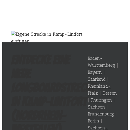
Entdecke eine
Baden-
Württemberg
|
neue
Bayern
|
Saarland
|
Longboardstrecke
Rheinland-
Pfalz
|
Hessen
in Kamp-Lintfort
|
Thüringen
|
Sachsen
|
(
Nordrhein-
Brandenburg
|
Berlin
|
Westfalen
)
Sachsen-