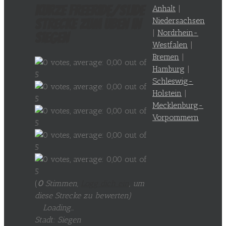
Kurze Freeride/Slide
Anhalt
|
Niedersachsen
Strecke zum Üben in
|
Nordrhein-
Siegen
Westfalen
|
Bremen
|
Hamburg
|
Schleswig-
Holstein
|
Mecklenburg-
Vorpommern
(
0
Stimmen,
Logg dich ein
, um
diese Strecke zu bewerten
)
Loading...
Stadt: Siegen