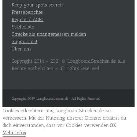
Keep your spots secret!
Presseberichte
Regeln / AGBs
Städteliste
Strecke als unangemessen melden
Support us!
Über uns
Copyright 2014 – 2021 © LongboardStrecken.de, alle
Rechte vorbehalten – all rights reserved.
Copyright 2019 Longboardstrecken.de | All Rights Reserved
Cookies erleichtern uns, LongboardStrecken.de zu
verbessern. Mit der Nutzung unserer Dienste erklärst du
dich einverstanden, dass wir Cookies verwenden.
OK
Mehr Infos