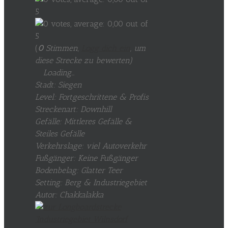
(
0
Stimmen,
Logg dich ein
, um
diese Strecke zu bewerten
)
Loading...
Stadt: Siegen
Level: Fortgeschrittene & Profis
Streckenart: Downhill
Gefälle: Mittleres Gefälle &
Steiles Gefälle
Verkehrslage: viel Autoverkehr
Fußgänger: Keine Fußgänger
Bodenbelag: Glatter Teer
Setting: Berg & Industriegebiet
Autor: Chakkalakka