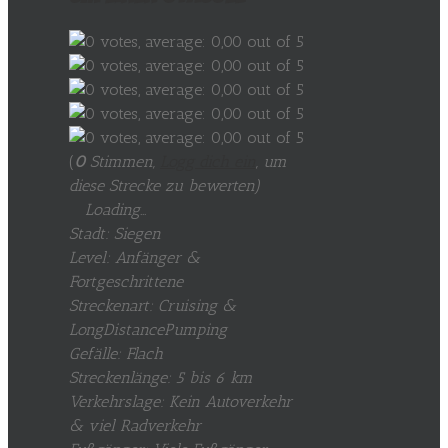
(
0
Stimmen,
Logg dich ein
, um
diese Strecke zu bewerten
)
Loading...
Stadt: Siegen
Level: Anfänger &
Fortgeschrittene
Streckenart: Cruising &
LongDistancePumping
Gefälle: Flach
Streckenlänge: 5 bis 6 km
Verkehrslage: Kein Autoverkehr
& viel Radverkehr