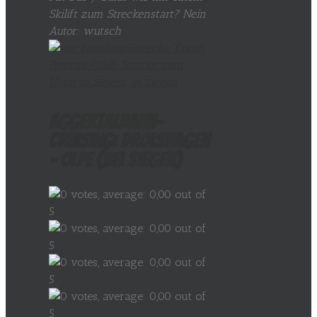
Skilift zum Streckenstart? Nein
Autor: wutsch
Aggertalbahn-
Cruising: Drolshagen
– Olpe (bei Siegen)