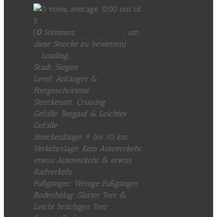
(
0
Stimmen,
Logg dich ein
, um
diese Strecke zu bewerten
)
Loading...
Stadt: Siegen
Level: Anfänger &
Fortgeschrittene
Streckenart: Cruising
Gefälle: Bergauf & Leichtes
Gefälle
Streckenlänge: 9 bis 10 km
Verkehrslage: Kein Autoverkehr,
etwas Autoverkehr & etwas
Radverkehr
Fußgänger: Wenige Fußgänger
Bodenbelag: Glatter Teer &
Leicht brüchiger Teer