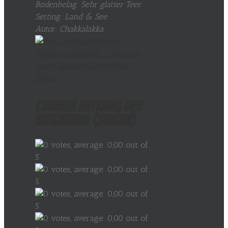
Bodenbelag: Sehr glatter Teer
Setting: Land & See
Autor: Chakkalakka
Cruisen entlang der
SiegArena (Siegen)