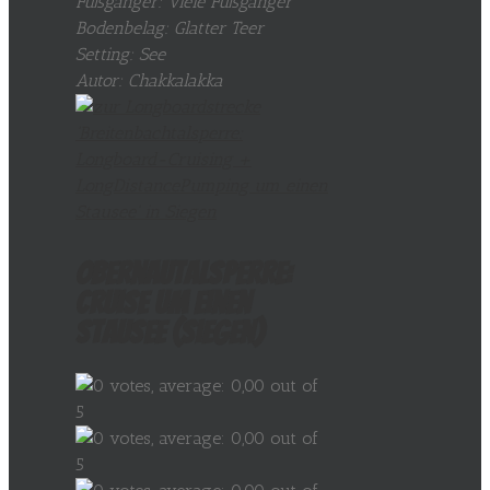
Fußgänger: Viele Fußgänger
Bodenbelag: Glatter Teer
Setting: See
Autor: Chakkalakka
Obernautalsperre:
Cruise um einen
Stausee (Siegen)