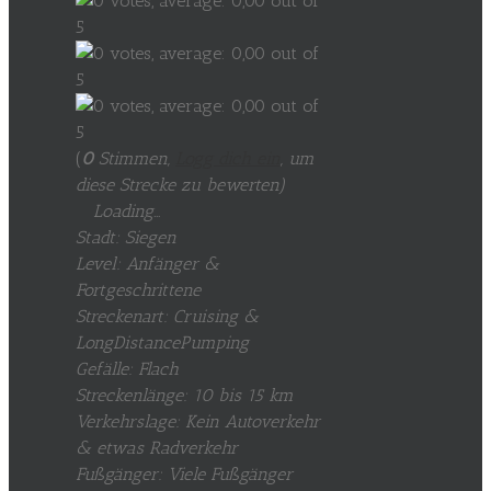
(
0
Stimmen,
Logg dich ein
, um
diese Strecke zu bewerten
)
Loading...
Stadt: Siegen
Level: Anfänger &
Fortgeschrittene
Streckenart: Cruising &
LongDistancePumping
Gefälle: Flach
Streckenlänge: 10 bis 15 km
Verkehrslage: Kein Autoverkehr
& etwas Radverkehr
Fußgänger: Viele Fußgänger