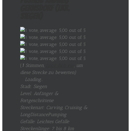
pushen: Radweg
Gernsdorf (Lkr.
Siegen)
(
1
Stimmen,
Logg dich ein
, um
diese Strecke zu bewerten
)
Loading...
Stadt: Siegen
Level: Anfänger &
Fortgeschrittene
Streckenart: Carving, Cruising &
LongDistancePumping
Gefälle: Leichtes Gefälle
Streckenlänge: 7 bis 8 km