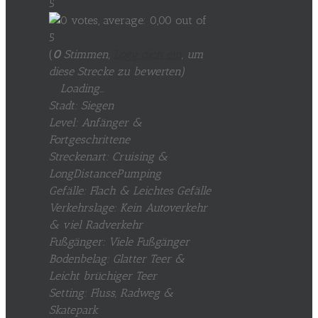
(
0
Stimmen,
Logg dich ein
, um
diese Strecke zu bewerten
)
Loading...
Stadt: Siegen
Level: Anfänger &
Fortgeschrittene
Streckenart: Cruising &
LongDistancePumping
Gefälle: Flach & Leichtes Gefälle
Verkehrslage: Kein Autoverkehr
& viel Radverkehr
Fußgänger: Viele Fußgänger
Bodenbelag: Glatter Teer &
Leicht brüchiger Teer
Setting: Fluss, Radweg &
Skatepark