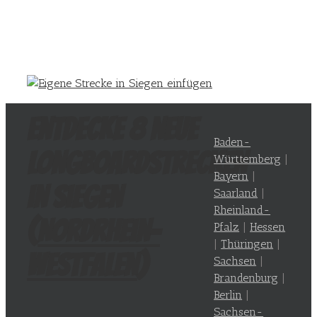
Entdecke 8 neue
Baden-
Longboardstrecken
Württemberg
|
Bayern
|
in Siegen
Saarland
|
Rheinland-
(
Nordrhein-
Pfalz
|
Hessen
|
Thüringen
|
Westfalen
)
Sachsen
|
Brandenburg
|
Berlin
|
Sachsen-