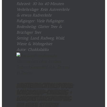
Fahrzeit: 30 bis 40 Minuten
Verkehrslage: Kein Autoverkehr
& etwas Radverkehr
Fußgänger: Viele Fußgänger
Bodenbelag: Glatter Teer &
Brüchiger Teer
Setting: Land, Radweg, Wald,
Wiese & Wohngebiet
Autor: Chakkalakka
Breitenbachtalsperre:
Longboard-Cruising +
LongDistancePumping
um einen Stausee