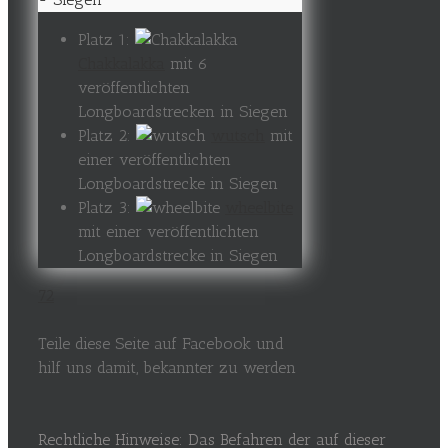
Platz 1:
Chakkalakka
mit 6
veröffentlichten
Longboardstrecken in Siegen
Platz 2:
wutsch
mit
einer veröffentlichten
Longboardstrecke in Siegen
Platz 3:
wheelbite
mit einer veröffentlichten
Longboardstrecke in Siegen
72
Teile diese Seite auf Facebook und
hilf uns damit, bekannter zu werden
Rechtliche Hinweise: Das Befahren der auf dieser