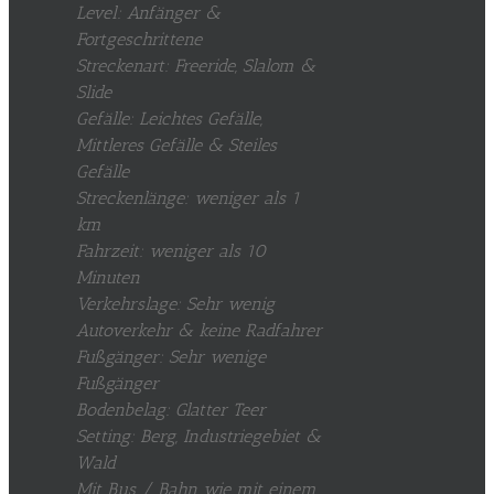
Level: Anfänger &
Fortgeschrittene
Streckenart: Freeride, Slalom &
Slide
Gefälle: Leichtes Gefälle,
Mittleres Gefälle & Steiles
Gefälle
Streckenlänge: weniger als 1
km
Fahrzeit: weniger als 10
Minuten
Verkehrslage: Sehr wenig
Autoverkehr & keine Radfahrer
Fußgänger: Sehr wenige
Fußgänger
Bodenbelag: Glatter Teer
Setting: Berg, Industriegebiet &
Wald
Mit Bus / Bahn wie mit einem