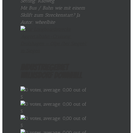
Setting: Radweg
Mit Bus / Bahn wie mit einem
Skilift zum Streckenstart? Ja
Autor: wheelbite
Industriegebiet
Wilnsdorf Downhill