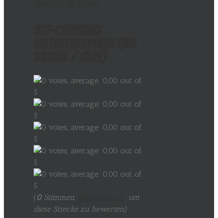
See-Cruising:
Listertalsperre (bei
Siegen / Olpe)
(
0
Stimmen,
Logg dich ein
, um
diese Strecke zu bewerten
)