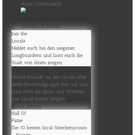
Autor: Chakkalakka
Join the
Locals
Meldet euch bei den siegener
Longboardern und lasst euch die
Stadt von ihnen zeigen
Nehmt Kontakt zu den Locals über
diese Facebookgruppe hier auf und
lasst euch die Spots und Strecken
von Local Guides zeigen:
Longboard
Runde Siegen
Hall Of
Fame
Die 10 besten local Streckenscouts
- Siegen