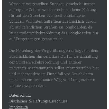
Webseite vorgestellten Strecken geschieht immer
auf eigene Gefahr, wir übernehmen keine Haftung
für auf den Strecken eventuell entstandene
Schäden. Wir raten außerdem ausdrücklich davon
ab, auf öffentlichen Straßen zu longboarden, da
laut Straßenverkehrsordnung das Longboarden nur
auf Bürgersteigen gestattet ist.
Die Mitteilung der Wegeführungen erfolgt mit dem
ausdrücklichen Hinweis, dass Du für die Einhaltung
der Straßenverkehrsordnung und anderer
relevanter Bestimmungen selbst verantwortlich bist
und insbesondere im Einzelfall vor Ort abklären
musst, ob ein bestimmter Weg von Longboardern
benutzt werden darf.
Datenschutz
Disclaimer & Haftungsausschluss
Impressum