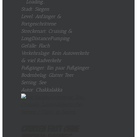
Loading...
Stadt: Siegen
Level: Anfänger &
Fortgeschrittene
Streckenart: Cruising &
LongDistancePumping
Gefälle: Flach
Verkehrslage: Kein Autoverkehr
& viel Radverkehr
Fußgänger: Ein paar Fußgänger
Bodenbelag: Glatter Teer
Setting: See
Autor: Chakkalakka
Cruisen fast ohne