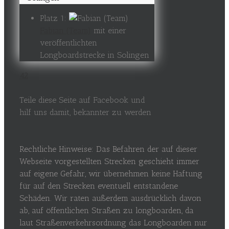
Platz 1:
Fabian (Team)
mit einer
veröffentlichten
Longboardstrecke in Solingen
42
Teile diese Seite auf Facebook und
hilf uns damit, bekannter zu werden
Rechtliche Hinweise: Das Befahren der auf dieser
Webseite vorgestellten Strecken geschieht immer
auf eigene Gefahr, wir übernehmen keine Haftung
für auf den Strecken eventuell entstandene
Schäden. Wir raten außerdem ausdrücklich davon
ab, auf öffentlichen Straßen zu longboarden, da
laut Straßenverkehrsordnung das Longboarden nur