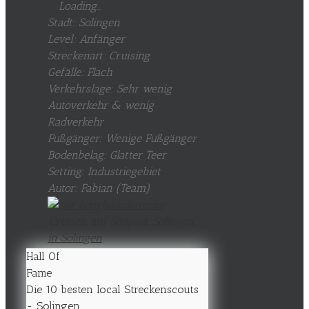
Loading...
Stadt: Solingen
Level: Anfänger
Streckenart: Cruising
Gefälle: Flach
Verkehrslage: Sehr wenig
Autoverkehr & wenig
Radverkehr
Fußgänger: Wenige Fußgänger
Bodenbelag: Glatter Teer
Setting: Industriegebiet
Autor: Fabian (Team)
Hall Of
Fame
Die 10 besten local Streckenscouts
- Solingen