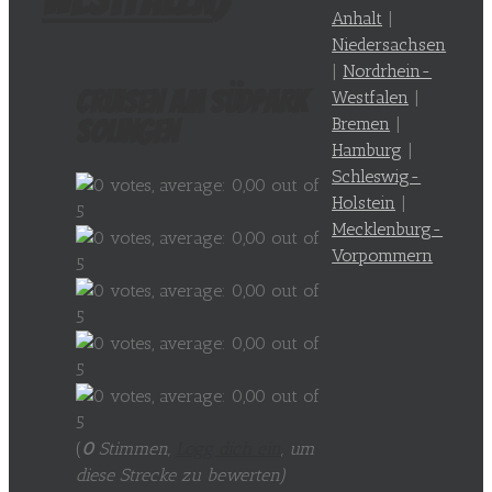
Anhalt
|
Niedersachsen
|
Nordrhein-
Cruisen am Südpark
Westfalen
|
Bremen
|
Solingen
Hamburg
|
Schleswig-
Holstein
|
Mecklenburg-
Vorpommern
(
0
Stimmen,
Logg dich ein
, um
diese Strecke zu bewerten
)