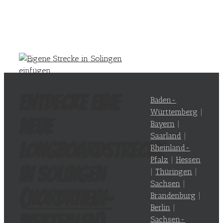
Entdecke eine
Baden-
Württemberg
|
neue
Bayern
|
Saarland
|
Longboardstrecke
Rheinland-
Pfalz
|
Hessen
in Solingen
|
Thüringen
|
Sachsen
|
(
Nordrhein-
Brandenburg
|
Berlin
|
Westfalen
)
Sachsen-