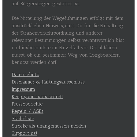
auf Bürgersteigen gestattet ist.
Die Mitteilung der Wegeführungen erfolgt mit dem
ausdrücklichen Hinweis, dass Du für die Einhaltung
der Straßenverkehrsordnung und anderer
relevanter Bestimmungen selbst verantwortlich bist
und insbesondere im Einzelfall vor Ort abklären
musst, ob ein bestimmter Weg von Longboardern
benutzt werden darf.
Datenschutz
Disclaimer & Haftungsausschluss
Impressum
Keep your spots secret!
Presseberichte
Regeln / AGBs
Städteliste
Strecke als unangemessen melden
Support us!