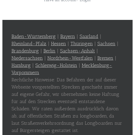
Baden-Württemberg
|
Bayern
|
Saarland
|
Rheinland-Pfalz
|
Hessen
|
Thüringen
|
Sachsen
|
Brandenburg
|
Berlin
|
Sachsen-Anhalt
|
Niedersachsen
|
Nordrhein-Westfalen
|
Bremen
|
Hamburg
|
Schleswig-Holstein
|
Mecklenburg-
Vorpommern
Rechtliche Hinweise: Das Befahren der auf dieser
Webseite vorgestellten Strecken geschieht immer
auf eigene Gefahr, wir übernehmen keine Haftung
für auf den Strecken eventuell entstandene
Schäden. Wir raten außerdem ausdrücklich davon
ab, auf öffentlichen Straßen zu longboarden, da
laut Straßenverkehrsordnung das Longboarden nur
auf Bürgersteigen gestattet ist.