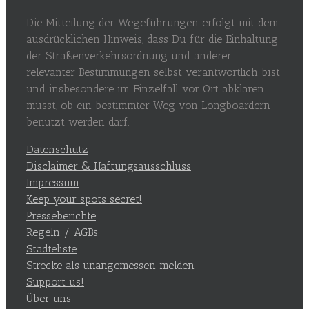
Die Mitteilung der Wegeführungen erfolgt mit dem
ausdrücklichen Hinweis, dass Du für die Einhaltung
der Straßenverkehrsordnung und anderer
relevanter Bestimmungen selbst verantwortlich bist
und insbesondere im Einzelfall vor Ort abklären
musst, ob ein bestimmter Weg von Longboardern
benutzt werden darf.
Datenschutz
Disclaimer & Haftungsausschluss
Impressum
Keep your spots secret!
Presseberichte
Regeln / AGBs
Städteliste
Strecke als unangemessen melden
Support us!
Über uns