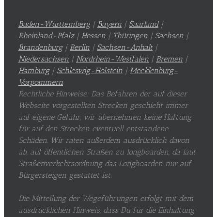
Baden-Württemberg
|
Bayern
|
Saarland
|
Rheinland-Pfalz
|
Hessen
|
Thüringen
|
Sachsen
|
Brandenburg
|
Berlin
|
Sachsen-Anhalt
|
Niedersachsen
|
Nordrhein-Westfalen
|
Bremen
|
Hamburg
|
Schleswig-Holstein
|
Mecklenburg-
Vorpommern
Rechtliche Hinweise: Das Befahren der auf dieser
Webseite vorgestellten Strecken geschieht immer
auf eigene Gefahr, wir übernehmen keine Haftung
für auf den Strecken eventuell entstandene
Schäden. Wir raten außerdem ausdrücklich davon
ab, auf öffentlichen Straßen zu longboarden, da laut
Straßenverkehrsordnung das Longboarden nur auf
Bürgersteigen gestattet ist.
Die Mitteilung der Wegeführungen erfolgt mit dem
ausdrücklichen Hinweis, dass Du für die Einhaltung