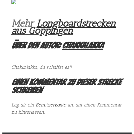
Mehr
Longboardstrecken
aus Göppingen
Über den Autor:
Chakkalakka
Chakkalakka, du schaffst es!!
Einen Kommentar zu dieser Strecke
schreiben
Leg dir ein
Benutzerkonto
an, um einen Kommentar
zu hinterlassen.