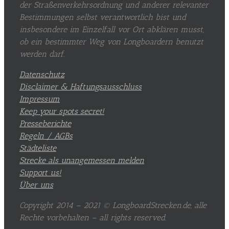
der Straßenverkehrsordnung und anderer relevanter
Bestimmungen selbst verantwortlich bist und
insbesondere im Einzelfall vor Ort abklären musst,
ob ein bestimmter Weg von Longboardern benutzt
werden darf.
Datenschutz
Disclaimer & Haftungsausschluss
Impressum
Keep your spots secret!
Presseberichte
Regeln / AGBs
Städteliste
Strecke als unangemessen melden
Support us!
Über uns
Copyright 2014 – 2021 © LongboardStrecken.de, alle
Rechte vorbehalten – all rights reserved.