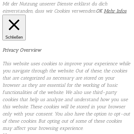
Mit der Nutzung unserer Dienste erklärst du dich
einverstanden, dass wir Cookies verwenden.
OK
Mehr Infos
Schließen
Privacy Overview
This website uses cookies to improve your experience while
you navigate through the website. Out of these, the cookies
that are categorized as necessary are stored on your
browser as they are essential for the working of basic
functionalities of the website. We also use third-party
cookies that help us analyze and understand how you use
this website. These cookies will be stored in your browser
only with your consent. You also have the option to opt-out
of these cookies. But opting out of some of these cookies
may affect your browsing experience.