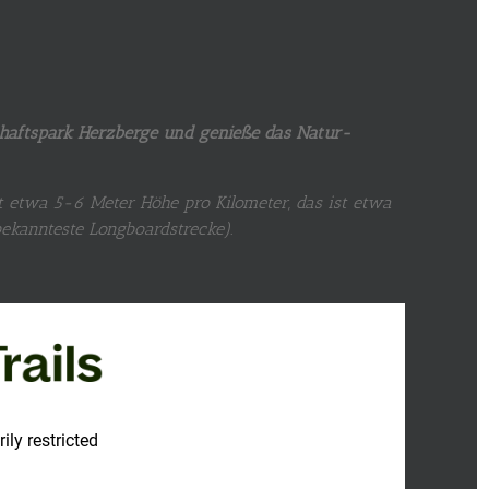
haftspark Herzberge und genieße das Natur-
tt etwa 5-6 Meter Höhe pro Kilometer, das ist etwa
ekannteste Longboardstrecke).