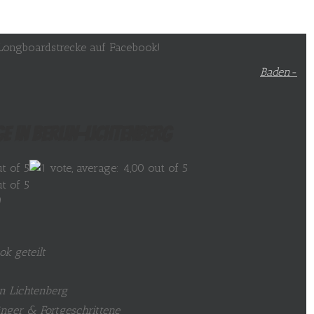
e Longboardstrecke auf Facebook!
Baden-
e in Berlin-Lichtenberg
)
k geteilt
in Lichtenberg
nger & Fortgeschrittene