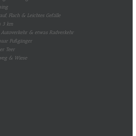
sing
auf, Flach & Leichtes Gefälle
s 3 km
 Autoverkehr & etwas Radverkehr
paar Fußgänger
ter Teer
weg & Wiese