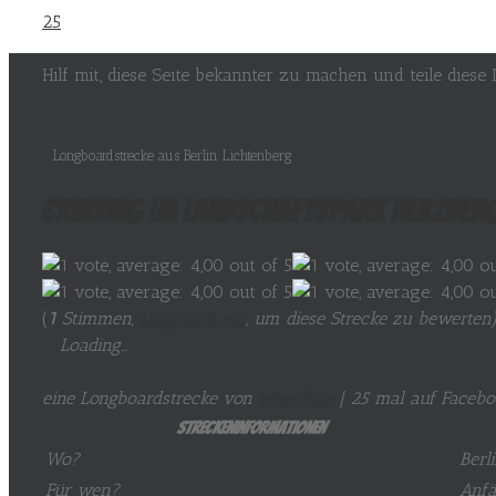
25
Hilf mit, diese Seite bekannter zu machen und teile dies
Longboardstrecke aus Berlin Lichtenberg
Cruising im Landschaftspark Herzberg
(
1
Stimmen,
Logg dich ein
, um diese Strecke zu bewerten
Loading...
eine Longboardstrecke von
wheelbite
| 25 mal auf Faceboo
Streckeninformationen
Wo?
Berl
Für wen?
Anfä