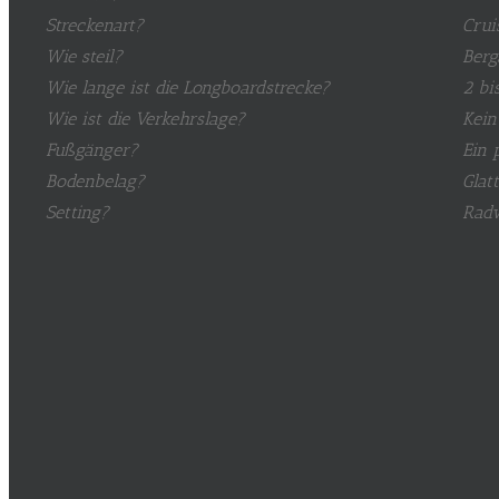
Streckenart?
Crui
Wie steil?
Berg
Wie lange ist die Longboardstrecke?
2 bi
Wie ist die Verkehrslage?
Kein
Fußgänger?
Ein 
Bodenbelag?
Glat
Setting?
Rad