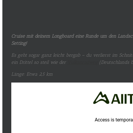
Cruise mit deinem Longboard eine Runde um den Landsc
Setting!
Es geht sogar ganz leicht bergab – du verlierst im Schni
ein Drittel so steil wie der
Vulkanradweg
(Deutschlands b
Länge: Etwa 2,5 km