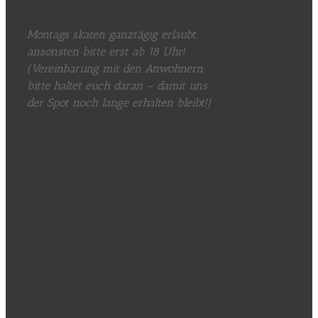
Montags skaten ganztägig erlaubt,
ansonsten bitte erst ab 18 Uhr!
(Vereinbarung mit den Anwohnern,
bitte haltet euch daran – damit uns
der Spot noch lange erhalten bleibt!)