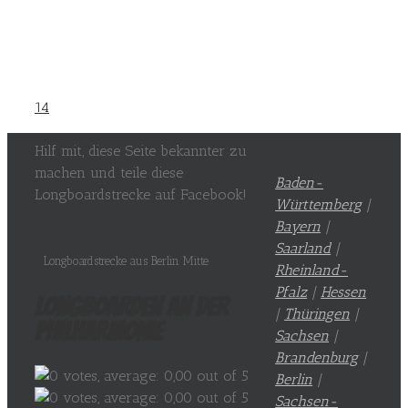
14
Hilf mit, diese Seite bekannter zu
machen und teile diese
Baden-
Longboardstrecke auf Facebook!
Württemberg
|
Bayern
|
Saarland
|
Longboardstrecke aus Berlin Mitte
Rheinland-
Pfalz
|
Hessen
Longboarden an der
|
Thüringen
|
Philharmonie
Sachsen
|
Brandenburg
|
Berlin
|
Sachsen-