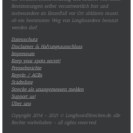
Bestimmungen selbst verantwortlich bist und
insbesondere im Einzelfall vor Ort abklären musst,
ob ein bestimmter Weg von Longboardern benutzt
werden darf.
Datenschutz
Disclaimer & Haftungsausschluss
Impressum
Keep your spots secret!
Presseberichte
Regeln / AGBs
Städteliste
Strecke als unangemessen melden
Support us!
Über uns
Copyright 2014 – 2021 © LongboardStrecken.de, alle
Rechte vorbehalten – all rights reserved.