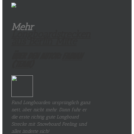
Mehr
Longboardstrecken
aus Berlin Mitte
Über den Autor:
Fabian
(Team)
Fand Longboarden ursprünglich ganz
nett, aber nicht mehr. Dann fuhr er
die erste richtig gute Longboard
Strecke mit Snowboard Feeling und
alles änderte sich!