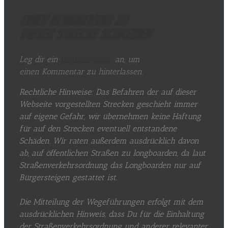
Einen Kommentar zu
dieser Strecke schreiben
Leg dir ein
Benutzerkonto
an, um
einen Kommentar zu hinterlassen.
Rechtliche Hinweise: Das Befahren der auf dieser
Webseite vorgestellten Strecken geschieht immer
auf eigene Gefahr, wir übernehmen keine Haftung
für auf den Strecken eventuell entstandene
Schäden. Wir raten außerdem ausdrücklich davon
ab, auf öffentlichen Straßen zu longboarden, da laut
Straßenverkehrsordnung das Longboarden nur auf
Bürgersteigen gestattet ist.
Die Mitteilung der Wegeführungen erfolgt mit dem
ausdrücklichen Hinweis, dass Du für die Einhaltung
der Straßenverkehrsordnung und anderer relevanter