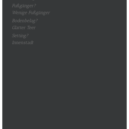
Fußgänger?
Wenige Fußgänger
Bodenbelag?
Glatter Teer
Setting?
Innenstadt