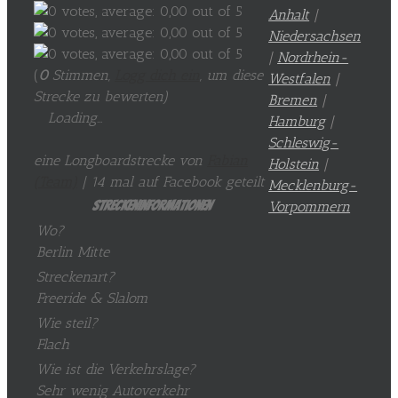
Anhalt
|
Niedersachsen
|
Nordrhein-
(
0
Stimmen,
Logg dich ein
, um diese
Westfalen
|
Strecke zu bewerten
)
Bremen
|
Loading...
Hamburg
|
Schleswig-
eine Longboardstrecke von
Fabian
Holstein
|
(Team)
| 14 mal auf Facebook geteilt
Mecklenburg-
Vorpommern
Streckeninformationen
Wo?
Berlin Mitte
Streckenart?
Freeride & Slalom
Wie steil?
Flach
Wie ist die Verkehrslage?
Sehr wenig Autoverkehr