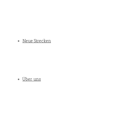
Neue Strecken
Über uns