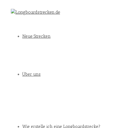
Neue Strecken
Über uns
Wie erstelle ich eine Longboardstrecke?