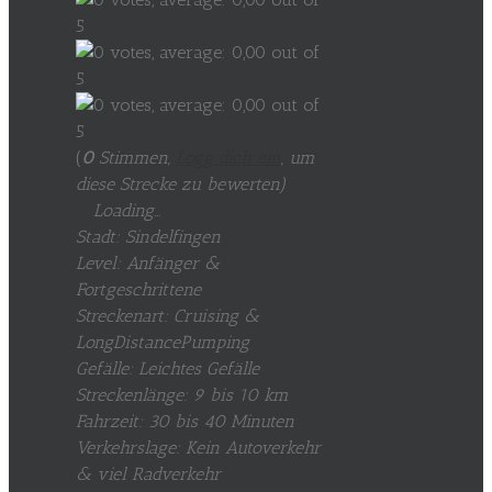
(
0
Stimmen,
Logg dich ein
, um
diese Strecke zu bewerten
)
Loading...
Stadt: Sindelfingen
Level: Anfänger &
Fortgeschrittene
Streckenart: Cruising &
LongDistancePumping
Gefälle: Leichtes Gefälle
Streckenlänge: 9 bis 10 km
Fahrzeit: 30 bis 40 Minuten
Verkehrslage: Kein Autoverkehr
& viel Radverkehr