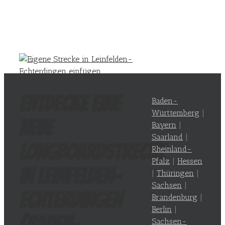
Entdecke eine
Baden-
Württemberg
|
neue
Bayern
|
Saarland
|
Longboardstrecke
Rheinland-
Pfalz
|
Hessen
in Leinfelden-
|
Thüringen
|
Sachsen
|
Echterdingen
Brandenburg
|
Berlin
|
(
Baden-
Sachsen-