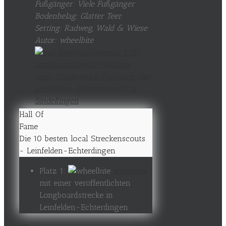
Fußgänger: Viele Fußgänger
Bodenbelag: Glatter Teer
Setting: Radweg, Wald & Wiese
Autor: wheelbite
Hall Of
Fame
Die 10 besten local Streckenscouts
- Leinfelden-Echterdingen
Platz 1:
wheelbite
mit einer veröffentlichten
Longboardstrecke in
Leinfelden-Echterdingen