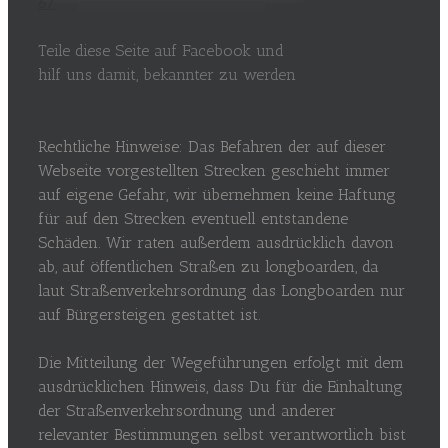
67
Teile diese Seite auf Facebook und
hilf uns damit, bekannter zu werden
Rechtliche Hinweise: Das Befahren der auf dieser
Webseite vorgestellten Strecken geschieht immer
auf eigene Gefahr, wir übernehmen keine Haftung
für auf den Strecken eventuell entstandene
Schäden. Wir raten außerdem ausdrücklich davon
ab, auf öffentlichen Straßen zu longboarden, da
laut Straßenverkehrsordnung das Longboarden nur
auf Bürgersteigen gestattet ist.
Die Mitteilung der Wegeführungen erfolgt mit dem
ausdrücklichen Hinweis, dass Du für die Einhaltung
der Straßenverkehrsordnung und anderer
relevanter Bestimmungen selbst verantwortlich bist