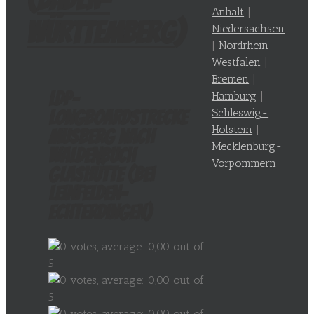
Anhalt
|
Württemberg
)
Niedersachsen
|
Nordrhein-
Westfalen
|
Bremen
|
LDP-
Hamburg
|
Schleswig-
Longboardstrecke
Holstein
|
Musberg nach
Mecklenburg-
Waldenbuch
Vorpommern
Glashütte (bei
Leinfelden-
Echterdingen)