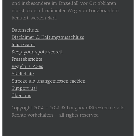
und insbesondere im Einzelfall vor Ort abklären
musst, ob ein bestimmter Weg von Longboardern
benutzt werden darf.
Datenschutz
Disclaimer & Haftungsausschluss
Impressum
Keep your spots secret!
Presseberichte
Regeln / AGBs
Städteliste
Strecke als unangemessen melden
Support us!
Über uns
Copyright 2014 – 2021 © LongboardStrecken.de, alle
Rechte vorbehalten – all rights reserved.