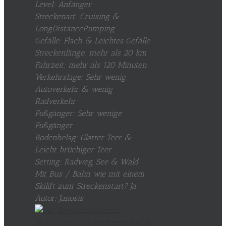
Level: Anfänger
Streckenart: Cruising &
LongDistancePumping
Gefälle: Flach & Leichtes Gefälle
Streckenlänge: mehr als 20 km
Fahrzeit: mehr als 120 Minuten
Verkehrslage: Sehr wenig
Autoverkehr & wenig
Radverkehr
Fußgänger: Sehr wenige
Fußgänger
Bodenbelag: Glatter Teer &
Leicht brüchiger Teer
Setting: Radweg, See & Wald
Mit Bus / Bahn wie mit einem
Skilift zum Streckenstart? Ja
Autor: Janosis