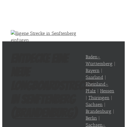
Entdecke eine
Baden-
Württemberg
|
neue
Bayern
|
Saarland
|
Longboardstrecke
Rheinland-
Pfalz
|
Hessen
in Senftenberg
|
Thüringen
|
Sachsen
|
(
Brandenburg
)
Brandenburg
|
Berlin
|
Sachsen-