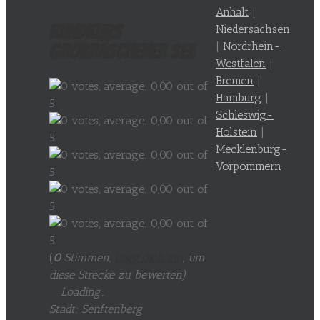
Anhalt
|
Rundkurs
Niedersachsen
|
Nordrhein-
Großräschener See
Westfalen
|
Bremen
|
Hamburg
|
Schleswig-
Holstein
|
Mecklenburg-
Vorpommern
(
0
Stimmen,
Logg dich ein
, um
diese Strecke zu bewerten
)
Loading...
Stadt: Senftenberg