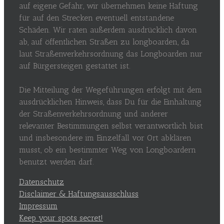
auf eigene Gefahr, wir übernehmen keine Haftung
für auf den Strecken eventuell entstandene
Schäden. Wir raten außerdem ausdrücklich davon
ab, auf öffentlichen Straßen zu longboarden, da
laut Straßenverkehrsordnung das Longboarden nur
auf Bürgersteigen gestattet ist.
Die Mitteilung der Wegeführungen erfolgt mit dem
ausdrücklichen Hinweis, dass Du für die Einhaltung
der Straßenverkehrsordnung und anderer
relevanter Bestimmungen selbst verantwortlich bist
und insbesondere im Einzelfall vor Ort abklären
musst, ob ein bestimmter Weg von Longboardern
benutzt werden darf.
Datenschutz
Disclaimer & Haftungsausschluss
Impressum
Keep your spots secret!