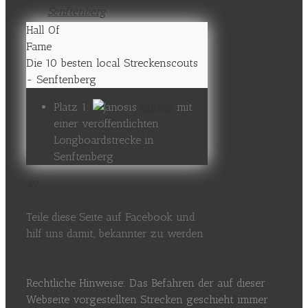
Hall Of
Fame
Die 10 besten local Streckenscouts
- Senftenberg
Platz 1:
Janosis
mit
einer veröffentlichten
Longboardstrecke in
Senftenberg
49
Teile diese Seite auf Facebook und
hilf uns damit, bekannter zu werden
Rechtliche Hinweise: Das Befahren der auf dieser
Webseite vorgestellten Strecken geschieht immer