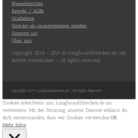
Presseberichte
Regeln / AGBs
Städteliste
Strecke als unangemessen melden
Support us!
Über uns
Copyright 2014 – 2021 © LongboardStrecken.de, alle
Rechte vorbehalten – all rights reserved.
Copyright 2019 Longboardstrecken.de | All Rights Reserved
Cookies erleichtern uns, LongboardStrecken.de zu
verbessern. Mit der Nutzung unserer Dienste erklärst du
dich einverstanden, dass wir Cookies verwenden.
OK
Mehr Infos