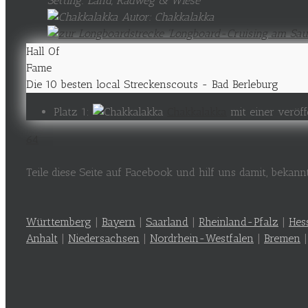
Setting: Land, Radweg & Wiese
Autor: Chakkalakka
Hall Of
Fame
Die 10 besten local Streckenscouts - Bad Berleburg
Platz 1:
Chakkalakka
mit einer veröff
64
Teile diese Seite auf Facebook und hilf uns damit, bekan
Württemberg
|
Bayern
|
Saarland
|
Rheinland-Pfalz
|
Hes
Anhalt
|
Niedersachsen
|
Nordrhein-Westfalen
|
Bremen