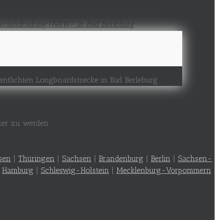
entlichten Longboardstrecke in Bad Berleburg
nter zu werden
sen
|
Thüringen
|
Sachsen
|
Brandenburg
|
Berlin
|
Sachsen-
|
Hamburg
|
Schleswig-Holstein
|
Mecklenburg-Vorpommern