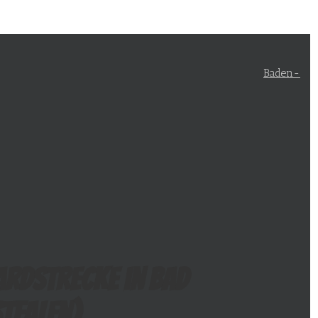
Baden-
ardstrecke in Bad
tfalen
)