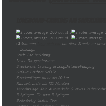
Longboard-Cruising am Sauerlandr
(
2
Stimmen,
Logg dich ein
, um diese Strecke zu bewe
Loading...
Stadt: Bad Berleburg
Level: Fortgeschrittene
Streckenart: Cruising & LongDistancePumping
Gefälle: Leichtes Gefälle
Streckenlänge: mehr als 20 km
Fahrzeit: mehr als 120 Minuten
Verkehrslage: Kein Autoverkehr & etwas Radverkehr
Fußgänger: Ein paar Fußgänger
Bodenbelag: Glatter Teer