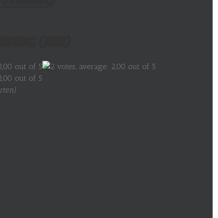
adring (NRW)
rten
)