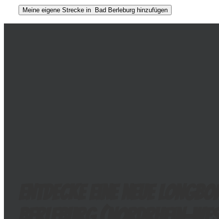
Entdecke eine neue Longbo
Berleburg (
Nordrhein-Wes