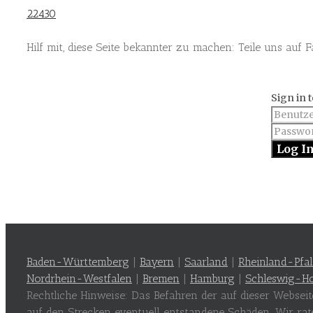
22430
Hilf mit, diese Seite bekannter zu machen: Teile uns auf 
Sign in 
Baden-Württemberg
|
Bayern
|
Saarland
|
Rheinland-Pfa
Nordrhein-Westfalen
|
Bremen
|
Hamburg
|
Schleswig-Ho
Rechtliche Hinweise: Das Befahren der auf dieser Websei
auf den Strecken eventuell entstandene Schäden. Wir rat