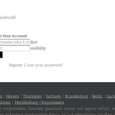
Facebook!
to Your Account
face
visibility
|
Register
Lost your password?
lz
|
Hessen
|
Thüringen
|
Sachsen
|
Brandenburg
|
Berlin
|
Sach
lstein
|
Mecklenburg-Vorpommern
te vorgestellten Strecken geschieht immer auf eigene Gefahr,
en außerdem ausdrücklich davon ab, auf öffentlichen Straßen 