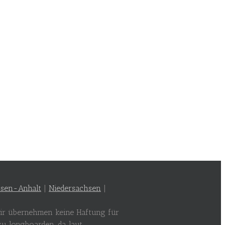
sen-Anhalt
|
Niedersachsen
|
 wir übernehmen keine Haftung für
zu longboarden, da laut