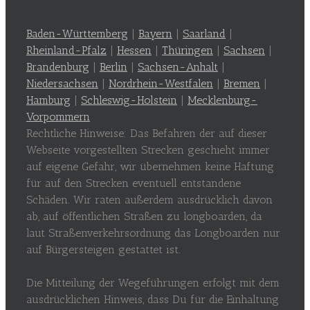
Baden-Württemberg
|
Bayern
|
Saarland
|
Rheinland-Pfalz
|
Hessen
|
Thüringen
|
Sachsen
|
Brandenburg
|
Berlin
|
Sachsen-Anhalt
|
Niedersachsen
|
Nordrhein-Westfalen
|
Bremen
|
Hamburg
|
Schleswig-Holstein
|
Mecklenburg-
Vorpommern
Rechtliche Hinweise: Das Befahren der auf dieser
Webseite vorgestellten Strecken geschieht immer
auf eigene Gefahr, wir übernehmen keine Haftung
für auf den Strecken eventuell entstandene
Schäden. Wir raten außerdem ausdrücklich davon
ab, auf öffentlichen Straßen zu longboarden, da
laut Straßenverkehrsordnung das Longboarden nur
auf Bürgersteigen gestattet ist.
Die Mitteilung der Wegeführungen erfolgt mit dem
ausdrücklichen Hinweis, dass Du für die Einhaltung