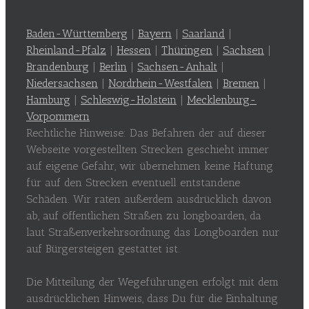
Baden-Württemberg
|
Bayern
|
Saarland
|
Rheinland-Pfalz
|
Hessen
|
Thüringen
|
Sachsen
|
Brandenburg
|
Berlin
|
Sachsen-Anhalt
|
Niedersachsen
|
Nordrhein-Westfalen
|
Bremen
|
Hamburg
|
Schleswig-Holstein
|
Mecklenburg-
Vorpommern
Rechtliche Hinweise: Das Befahren der auf dieser
Webseite vorgestellten Strecken geschieht immer
auf eigene Gefahr, wir übernehmen keine Haftung
für auf den Strecken eventuell entstandene
Schäden. Wir raten außerdem ausdrücklich davon
ab, auf öffentlichen Straßen zu longboarden, da
laut Straßenverkehrsordnung das Longboarden nur
auf Bürgersteigen gestattet ist.
Die Mitteilung der Wegeführungen erfolgt mit dem
ausdrücklichen Hinweis, dass Du für die Einhaltung