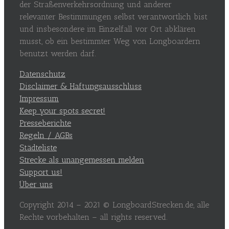
der Straßenverkehrsordnung und anderer
relevanter Bestimmungen selbst verantwortlich bist
und insbesondere im Einzelfall vor Ort abklären
musst, ob ein bestimmter Weg von Longboardern
benutzt werden darf.
Datenschutz
Disclaimer & Haftungsausschluss
Impressum
Keep your spots secret!
Presseberichte
Regeln / AGBs
Städteliste
Strecke als unangemessen melden
Support us!
Über uns
Copyright 2014 – 2021 © LongboardStrecken.de, alle
Rechte vorbehalten – all rights reserved.