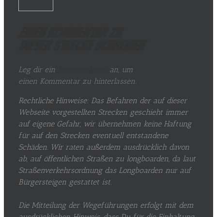
Einen Kommentar zu
dieser Strecke schreiben
Leg dir ein
Benutzerkonto
an, um
einen Kommentar zu hinterlassen.
Rechtliche Hinweise: Das Befahren der auf dieser
Webseite vorgestellten Strecken geschieht immer
auf eigene Gefahr, wir übernehmen keine Haftung
für auf den Strecken eventuell entstandene
Schäden. Wir raten außerdem ausdrücklich davon
ab, auf öffentlichen Straßen zu longboarden, da laut
Straßenverkehrsordnung das Longboarden nur auf
Bürgersteigen gestattet ist.
Die Mitteilung der Wegeführungen erfolgt mit dem
ausdrücklichen Hinweis, dass Du für die Einhaltung