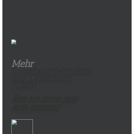
Mehr
Longboardstrecken
aus Oldenburg
(Oldb)
Über den Autor:
Moin
Moin Hamburg!