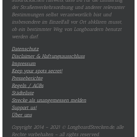
der Straßenverkehrsordnung und anderer relevanter
Bestimmungen selbst verantwortlich bist und
insbesondere im Einzelfall vor Ort abklären musst,
ob ein bestimmter Weg von Longboardern benutzt
werden darf.
Datenschutz
Disclaimer & Haftungsausschluss
Impressum
Keep your spots secret!
Presseberichte
Regeln / AGBs
Städteliste
Strecke als unangemessen melden
Support us!
Über uns
Copyright 2014 – 2021 © LongboardStrecken.de, alle
Rechte vorbehalten – all rights reserved.