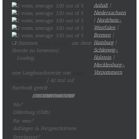
Anhalt
|
Niedersachsen
|
Nordrhein-
Westfalen
|
Bremen
|
Hamburg
|
(
2
Stimmen,
Logg dich ein
, um diese
Schleswig-
Strecke zu bewerten
)
Holstein
|
Loading...
Mecklenburg-
Vorpommern
eine Longboardstrecke von
Moin
Moin Hamburg!
| 42 mal auf
Facebook geteilt
Streckeninformationen
Wo?
Oldenburg (Oldb)
Für wen?
Anfänger & Fortgeschrittene
Streckenart?