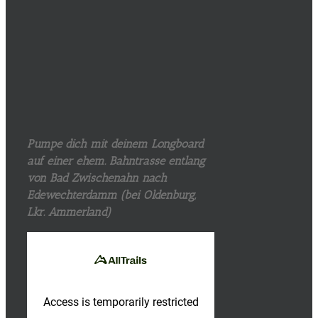
Pumpe dich mit deinem Longboard
auf einer ehem. Bahntrasse entlang
von Bad Zwischenahn nach
Edewechterdamm (bei Oldenburg,
Lkr. Ammerland)