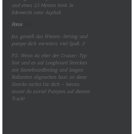
und etwa 2,5 Metern breit. In
Edewecht roter Asphalt.
Fotos
hier
.
Joa, genieß das Wiesen-Setting und
pumpe dich vorwärts, viel Spaß ;)!
P.S.: Wenn du eher der Cruiser-Typ
bist und es auf Longboard Strecken
mit Snowboardfeeling und langen
Rollzeiten abgesehen hast, ist diese
Strecke nichts für dich – hierzu
musst du zuviel Pumpen auf diesem
Track!