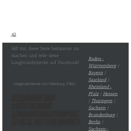
42
Hilf mit, diese Seite bekannter zu
machen und teile diese
Baden-
Longboardstrecke auf Facebook!
Württemberg
|
Bayern
|
Saarland
|
Longboardstrecke aus Oldenburg (Oldb)
Rheinland-
Pfalz
|
Hessen
Kleinbahn Bad
|
Thüringen
|
Zwischenahn
Sachsen
|
LongDistancePumping
Brandenburg
|
(flach, bei Oldenburg)
Berlin
|
Sachsen-