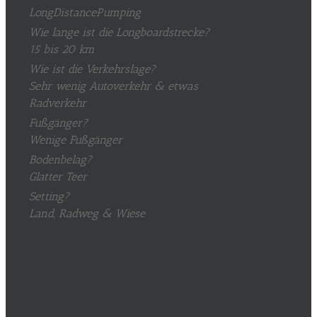
LongDistancePumping
Wie lange ist die Longboardstrecke?
15 bis 20 km
Wie ist die Verkehrslage?
Sehr wenig Autoverkehr & etwas
Radverkehr
Fußgänger?
Wenige Fußgänger
Bodenbelag?
Glatter Teer
Setting?
Land, Radweg & Wiese