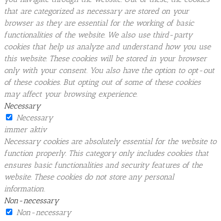
that are categorized as necessary are stored on your
browser as they are essential for the working of basic
functionalities of the website. We also use third-party
cookies that help us analyze and understand how you use
this website. These cookies will be stored in your browser
only with your consent. You also have the option to opt-out
of these cookies. But opting out of some of these cookies
may affect your browsing experience.
Necessary
Necessary
immer aktiv
Necessary cookies are absolutely essential for the website to
function properly. This category only includes cookies that
ensures basic functionalities and security features of the
website. These cookies do not store any personal
information.
Non-necessary
Non-necessary