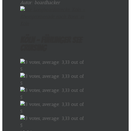
Autor: boardhacker
Köln – Fühlinger See
cruising