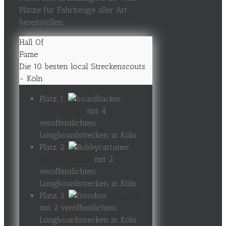
Plätze für Fahrzeuge aller Art
bereitstellen.
Hall Of
Fame
Die 10 besten local Streckenscouts
- Köln
Platz 1:
boardhacker
mit 4
veröffentlichten
Longboardstrecken in Köln
Platz 2:
Bobbycartuner
mit 2
veröffentlichten
Longboardstrecken in Köln
Platz 3:
froodoo
mit 2 veröffentlichten
Longboardstrecken in Köln