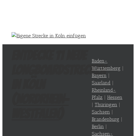
Entdecke 11 neue
Baden-
Longboardstrecken
Württemberg
|
Bayern
|
in Köln
Saarland
|
Rheinland-
(
Nordrhein-
Pfalz
|
Hessen
|
Thüringen
|
Westfalen
)
Sachsen
|
Brandenburg
|
Berlin
|
Sachsen-