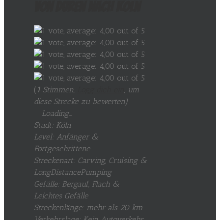
Von Düren nach Köln
(
1
Stimmen,
Logg dich ein
, um
diese Strecke zu bewerten
)
Loading...
Stadt: Köln
Level: Anfänger &
Fortgeschrittene
Streckenart: Carving, Cruising &
LongDistancePumping
Gefälle: Bergauf, Flach &
Leichtes Gefälle
Streckenlänge: mehr als 20 km
Verkehrslage: Kein Autoverkehr