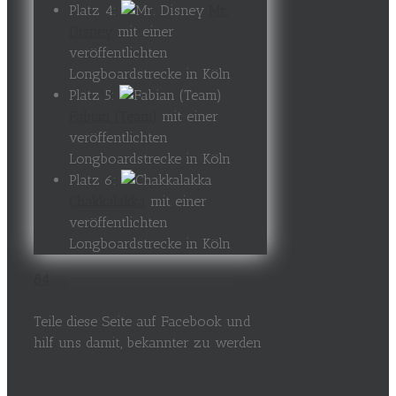
Platz 4:
Mr.
Disney
mit einer
veröffentlichten
Longboardstrecke in Köln
Platz 5:
Fabian (Team)
mit einer
veröffentlichten
Longboardstrecke in Köln
Platz 6:
Chakkalakka
mit einer
veröffentlichten
Longboardstrecke in Köln
84
Teile diese Seite auf Facebook und
hilf uns damit, bekannter zu werden