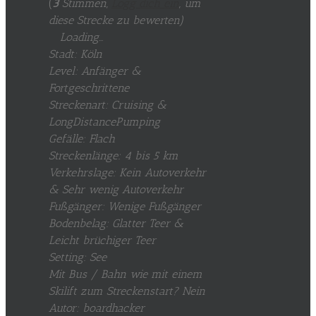
(
3
Stimmen,
Logg dich ein
, um
diese Strecke zu bewerten
)
Loading...
Stadt: Köln
Level: Anfänger &
Fortgeschrittene
Streckenart: Cruising &
LongDistancePumping
Gefälle: Flach
Streckenlänge: 4 bis 5 km
Verkehrslage: Kein Autoverkehr
& Sehr wenig Autoverkehr
Fußgänger: Wenige Fußgänger
Bodenbelag: Glatter Teer &
Leicht brüchiger Teer
Setting: See
Mit Bus / Bahn wie mit einem
Skilift zum Streckenstart? Nein
Autor: boardhacker