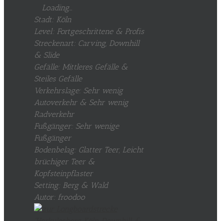
Loading...
Stadt: Köln
Level: Fortgeschrittene & Profis
Streckenart: Carving, Downhill
& Slide
Gefälle: Mittleres Gefälle &
Steiles Gefälle
Verkehrslage: Sehr wenig
Autoverkehr & Sehr wenig
Radverkehr
Fußgänger: Sehr wenige
Fußgänger
Bodenbelag: Glatter Teer, Leicht
brüchiger Teer &
Kopfsteinpflaster
Setting: Berg & Wald
Autor: froodoo