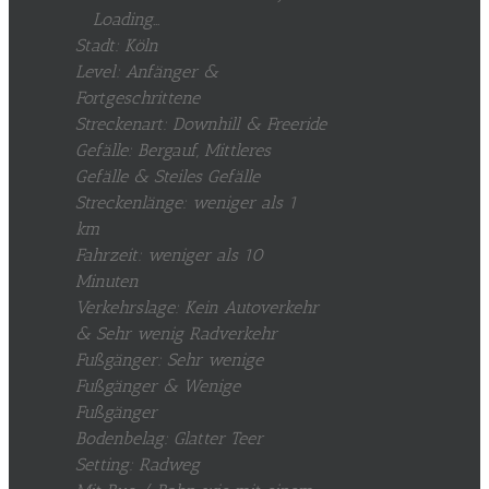
Loading...
Stadt: Köln
Level: Anfänger &
Fortgeschrittene
Streckenart: Downhill & Freeride
Gefälle: Bergauf, Mittleres
Gefälle & Steiles Gefälle
Streckenlänge: weniger als 1
km
Fahrzeit: weniger als 10
Minuten
Verkehrslage: Kein Autoverkehr
& Sehr wenig Radverkehr
Fußgänger: Sehr wenige
Fußgänger & Wenige
Fußgänger
Bodenbelag: Glatter Teer
Setting: Radweg