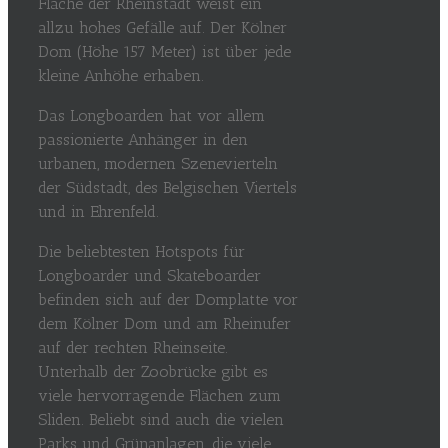
Fläche der Rheinstadt weist ein
allzu hohes Gefälle auf. Der Kölner
Dom (Höhe 157 Meter) ist über jede
kleine Anhöhe erhaben.
Das Longboarden hat vor allem
passionierte Anhänger in den
urbanen, modernen Szenevierteln
der Südstadt, des Belgischen Viertels
und in Ehrenfeld.
Die beliebtesten Hotspots für
Longboarder und Skateboarder
befinden sich auf der Domplatte vor
dem Kölner Dom und am Rheinufer
auf der rechten Rheinseite.
Unterhalb der Zoobrücke gibt es
viele hervorragende Flächen zum
Sliden. Beliebt sind auch die vielen
Parks und Grünanlagen, die viele