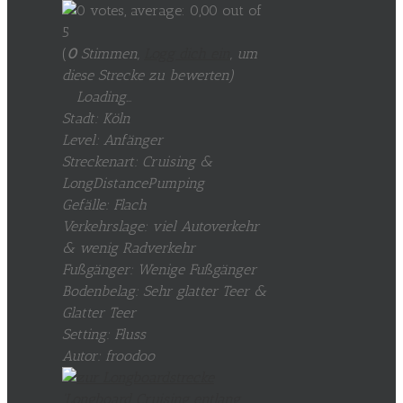
(
0
Stimmen,
Logg dich ein
, um
diese Strecke zu bewerten
)
Loading...
Stadt: Köln
Level: Anfänger
Streckenart: Cruising &
LongDistancePumping
Gefälle: Flach
Verkehrslage: viel Autoverkehr
& wenig Radverkehr
Fußgänger: Wenige Fußgänger
Bodenbelag: Sehr glatter Teer &
Glatter Teer
Setting: Fluss
Autor: froodoo