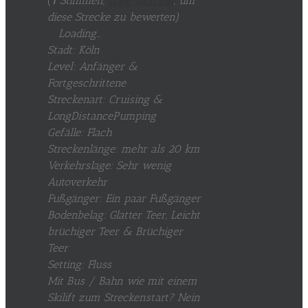
(
1
Stimmen,
Logg dich ein
, um
diese Strecke zu bewerten
)
Loading...
Stadt: Köln
Level: Anfänger &
Fortgeschrittene
Streckenart: Cruising &
LongDistancePumping
Gefälle: Flach
Streckenlänge: mehr als 20 km
Verkehrslage: Sehr wenig
Autoverkehr
Fußgänger: Ein paar Fußgänger
Bodenbelag: Glatter Teer, Leicht
brüchiger Teer & Brüchiger
Teer
Setting: Fluss
Mit Bus / Bahn wie mit einem
Skilift zum Streckenstart? Nein