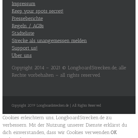
Impressum
Keep your spots secret!
Presseberichte
Regeln / AGBs
Städteliste
Strecke als unangemessen melden
Support us!
Über uns
Copyright 2014 – 2021 © LongboardStrecken.de, alle
Rechte vorbehalten – all rights reserved.
Copyright 2019 Longboardstrecken.de | All Rights Reserved
Cookies erleichtern uns, LongboardStrecken.de zu
verbessern. Mit der Nutzung unserer Dienste erklärst du
dich einverstanden, dass wir Cookies verwenden.
OK