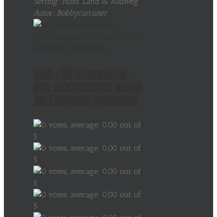
Setting: Fluss, Land & Radweg
Autor: Bobbycartuner
Nur für Studenten
der Hochschule Köln:
Metabolon Downhill